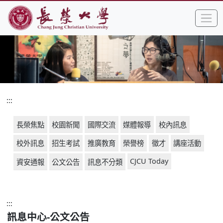
:::
跳到主要內容區塊
手
長榮大學全球資訊網中文網頁
:::
長榮焦點
校園新聞
國際交流
媒體報導
校內訊息
校外訊息
招生考試
推廣教育
榮譽榜
徵才
講座活動
CJCU Today
資安通報
公文公告
訊息不分類
:::
訊息中心-公文公告