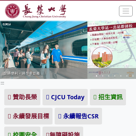
:::
跳到主要內容區塊
手
長榮大學全球資訊網中文網頁
交通便利・通學零距離
:::
贊助長榮
CJCU Today
招生資訊
永續發展目標
永續報告CSR
校園安全
無障礙設施