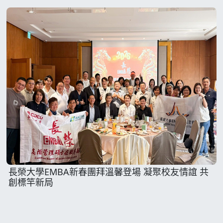
長榮大學EMBA新春團拜溫馨登場 凝聚校友情誼 共
創標竿新局