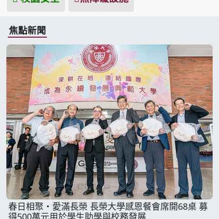
焦點新聞
春日相聚・愛滿長榮 長榮大學感恩餐會席開68桌 募
得500萬元用於學生助學與校務發展